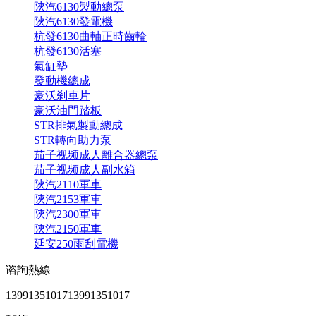
陝汽6130製動總泵
陝汽6130發電機
杭發6130曲軸正時齒輪
杭發6130活塞
氣缸墊
發動機總成
豪沃刹車片
豪沃油門踏板
STR排氣製動總成
STR轉向助力泵
茄子视频成人離合器總泵
茄子视频成人副水箱
陝汽2110軍車
陝汽2153軍車
陝汽2300軍車
陝汽2150軍車
延安250雨刮電機
谘詢熱線
13991351017
13991351017