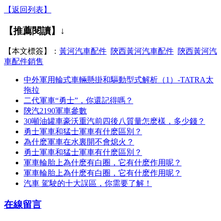
【返回列表】
【推薦閱讀】↓
【本文標簽】：
黃河汽車配件
陝西黃河汽車配件
陝西黃河汽
車配件銷售
中外軍用輪式車輛懸掛和驅動型式解析（1）-TATRA太
拖拉
二代軍車“勇士”，你還記得嗎？
陝汽2190軍車參數
30噸油罐車豪沃重汽前四後八質量怎麽樣，多少錢？
勇士軍車和猛士軍車有什麽區別？
為什麽軍車在水裏開不會熄火？
勇士軍車和猛士軍車有什麽區別？
軍車輪胎上為什麽有白圈，它有什麽作用呢？
軍車輪胎上為什麽有白圈，它有什麽作用呢？
汽車 駕駛的十大誤區，你需要了解！
在線留言