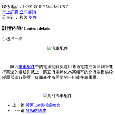
聯係電話：
13991351017
13991351017
馬上訂購
立即谘詢
分享到：
複製
更多
詳情內容
/ Content details
手機掃一掃
陝西
軍車配件
中的電源開關就是用通過電路控製開關管進
行高速的道通與截止．將直流電轉化為高頻率的交流電提供給
變壓器進行變壓，從而產生所需要的一組或多組電壓。
上一篇:
黃河150倒檔齒輪套
下一篇:
發動機總成