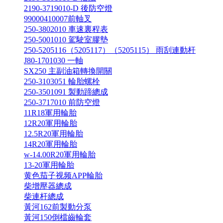
2190-3719010-D 後防空燈
99000410007前軸叉
250-3802010 車速裏程表
250-5001010 駕駛室膠墊
250-5205116（5205117）（5205115） 雨刮連動杆
J80-1701030 一軸
SX250 主副油箱轉換開關
250-3103051 輪胎螺栓
250-3501091 製動蹄總成
250-3717010 前防空燈
11R18軍用輪胎
12R20軍用輪胎
12.5R20軍用輪胎
14R20軍用輪胎
w-14.00R20軍用輪胎
13-20軍用輪胎
黄色茄子视频APP輪胎
柴增壓器總成
柴連杆總成
黃河162前製動分泵
黃河150倒檔齒輪套