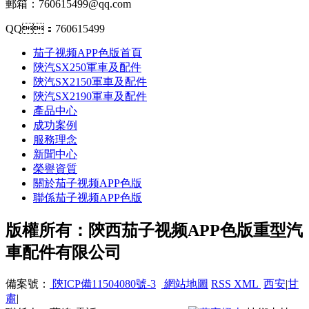
郵箱：760615499@qq.com
QQ：760615499
茄子视频APP色版首頁
陝汽SX250軍車及配件
陝汽SX2150軍車及配件
陝汽SX2190軍車及配件
產品中心
成功案例
服務理念
新聞中心
榮譽資質
關於茄子视频APP色版
聯係茄子视频APP色版
版權所有：陝西茄子视频APP色版重型汽
車配件有限公司
備案號：
陝ICP備11504080號-3
網站地圖
RSS
XML
西安
|
甘
肅
|