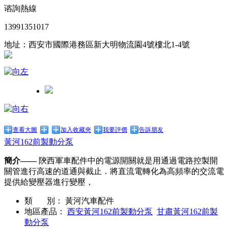
谘詢熱線
13991351017
地址：西安市國際港務區新大明物流園4號樓北1-4號
查看大圖
加入收藏夾
我要評價
告訴朋友
黃河162前製動分泵
簡介——
陝西軍車配件中的電源開關就是用通過電路控製開
關管進行高速的道通與截止．將直流電轉化為高頻率的交流電
提供給變壓器進行變壓，
類 別：
黃河汽車配件
地區產品：
西安黃河162前製動分泵
甘肅黃河162前製
動分泵