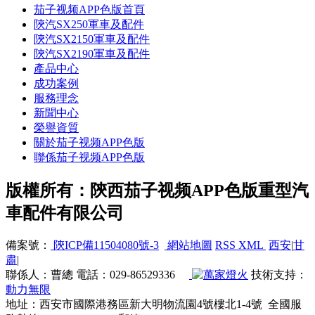
茄子视频APP色版首頁
陝汽SX250軍車及配件
陝汽SX2150軍車及配件
陝汽SX2190軍車及配件
產品中心
成功案例
服務理念
新聞中心
榮譽資質
關於茄子视频APP色版
聯係茄子视频APP色版
版權所有：陝西茄子视频APP色版重型汽
車配件有限公司
備案號：
陝ICP備11504080號-3
網站地圖
RSS
XML
西安
|
甘
肅
|
聯係人：曹總 電話：029-86529336
技術支持：
動力無限
地址：西安市國際港務區新大明物流園4號樓北1-4號 全國服