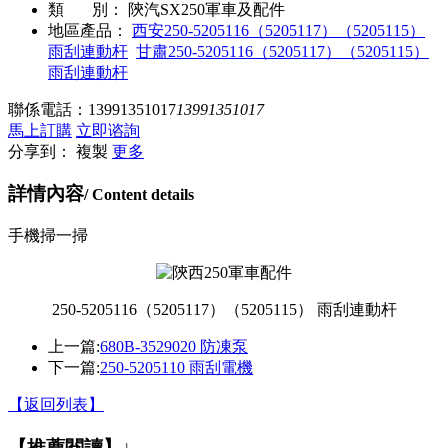
類 別：
陝汽SX250軍車及配件
地區產品：
西安250-5205116（5205117）（5205115）
雨刮連動杆
甘肅250-5205116（5205117）（5205115）
雨刮連動杆
聯係電話：
13991351017
13991351017
馬上訂購
立即谘詢
分享到：
複製
更多
詳情內容
/ Content details
手機掃一掃
250-5205116（5205117）（5205115） 雨刮連動杆
上一篇:
680B-3529020 防凍泵
下一篇:
250-5205110 雨刮電機
【返回列表】
【推薦閱讀】↓