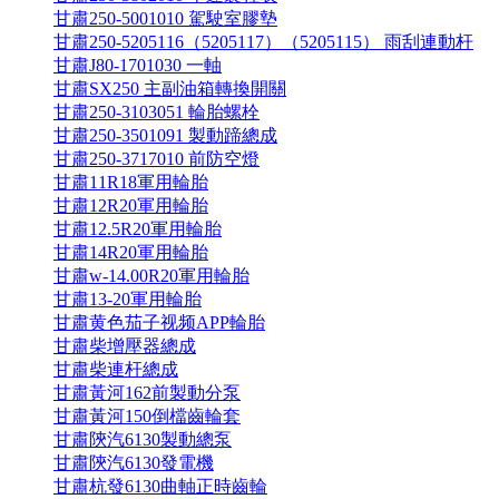
甘肅250-5001010 駕駛室膠墊
甘肅250-5205116（5205117）（5205115） 雨刮連動杆
甘肅J80-1701030 一軸
甘肅SX250 主副油箱轉換開關
甘肅250-3103051 輪胎螺栓
甘肅250-3501091 製動蹄總成
甘肅250-3717010 前防空燈
甘肅11R18軍用輪胎
甘肅12R20軍用輪胎
甘肅12.5R20軍用輪胎
甘肅14R20軍用輪胎
甘肅w-14.00R20軍用輪胎
甘肅13-20軍用輪胎
甘肅黄色茄子视频APP輪胎
甘肅柴增壓器總成
甘肅柴連杆總成
甘肅黃河162前製動分泵
甘肅黃河150倒檔齒輪套
甘肅陝汽6130製動總泵
甘肅陝汽6130發電機
甘肅杭發6130曲軸正時齒輪