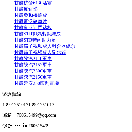
甘肅杭發6130活塞
甘肅氣缸墊
甘肅發動機總成
甘肅豪沃刹車片
甘肅豪沃油門踏板
甘肅STR排氣製動總成
甘肅STR轉向助力泵
甘肅茄子视频成人離合器總泵
甘肅茄子视频成人副水箱
甘肅陝汽2110軍車
甘肅陝汽2153軍車
甘肅陝汽2300軍車
甘肅陝汽2150軍車
甘肅延安250雨刮電機
谘詢熱線
13991351017
13991351017
郵箱：760615499@qq.com
QQ：760615499