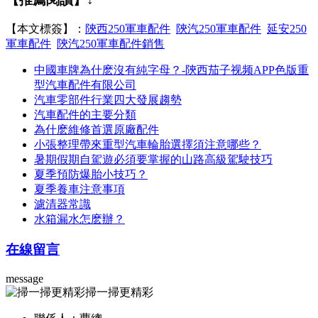
【本文標簽】：
陝西250軍車配件
陝汽250軍車配件
延安250
軍車配件
陝汽250軍車配件銷售
中國車牌為什麽沒有純字母？-陝西茄子视频APP色版重
型汽車配件有限公司
汽車零部件行業四大發展趨勢
汽車配件的主要分類
為什麽維修首選原廠配件
小張整理帶來重型汽車輪胎選擇須注意哪些？
暑期假期自駕遊必須要掌握的山路高級駕駛技巧
夏季預防爆胎小技巧？
夏季養車注意事項
濾清器常識
水箱漏水怎麽辦？
在線留言
message
掃一掃更精彩