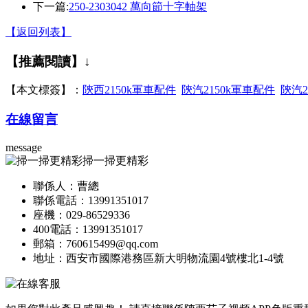
下一篇:
250-2303042 萬向節十字軸架
【返回列表】
【推薦閱讀】↓
【本文標簽】：
陝西2150k軍車配件
陝汽2150k軍車配件
陝汽2
在線留言
message
掃一掃更精彩
聯係人：曹總
聯係電話：13991351017
座機：029-86529336
400電話：13991351017
郵箱：760615499@qq.com
地址：西安市國際港務區新大明物流園4號樓北1-4號