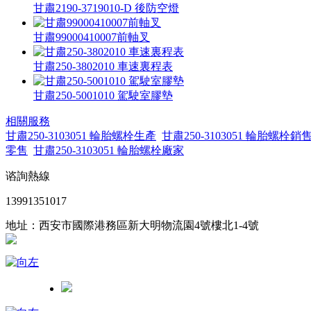
甘肅2190-3719010-D 後防空燈
甘肅99000410007前軸叉
甘肅250-3802010 車速裏程表
甘肅250-5001010 駕駛室膠墊
相關服務
甘肅250-3103051 輪胎螺栓生產
甘肅250-3103051 輪胎螺栓銷
零售
甘肅250-3103051 輪胎螺栓廠家
谘詢熱線
13991351017
地址：西安市國際港務區新大明物流園4號樓北1-4號