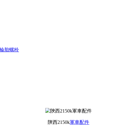
51 輪胎螺栓
陝西2150k
軍車配件