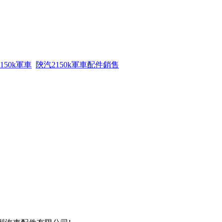
150k軍車
陝汽2150k軍車配件銷售