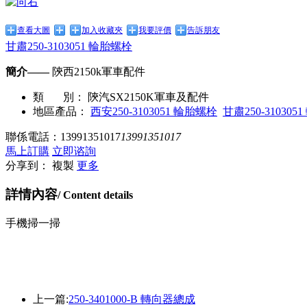
查看大圖
加入收藏夾
我要評價
告訴朋友
甘肅250-3103051 輪胎螺栓
簡介——
陝西2150k軍車配件
類 別：
陝汽SX2150K軍車及配件
地區產品：
西安250-3103051 輪胎螺栓
甘肅250-31030
聯係電話：
13991351017
13991351017
馬上訂購
立即谘詢
分享到：
複製
更多
詳情內容
/ Content details
手機掃一掃
上一篇:
250-3401000-B 轉向器總成