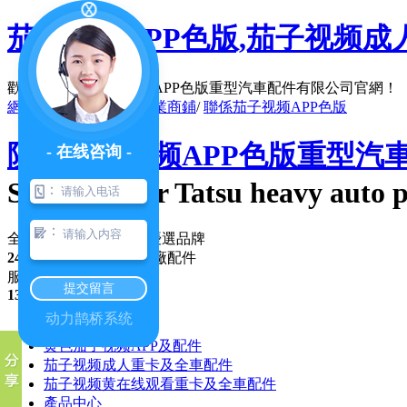
茄子视频APP色版,茄子视频成
歡迎訪問陝西茄子视频APP色版重型汽車配件有限公司官網！
網站地圖
/
在線留言
/
企業商鋪
/
聯係茄子视频APP色版
陝西茄子视频APP色版重型汽
- 在线咨询 -
Shaanxi four Tatsu heavy auto p
：
：
全國軍(民)車配件行業優選品牌
24年專注
，優勢純正原廠配件
服務谘詢熱線
提交留言
13991351017
动力鹊桥系统
公司首頁
黄色茄子视频APP及配件
茄子视频成人重卡及全車配件
茄子视频黄在线观看重卡及全車配件
產品中心