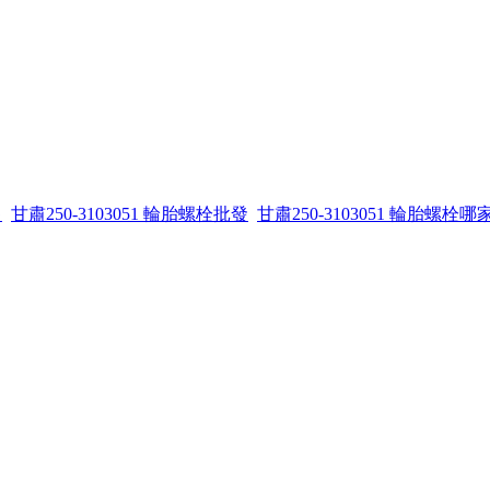
售
甘肅250-3103051 輪胎螺栓批發
甘肅250-3103051 輪胎螺栓哪