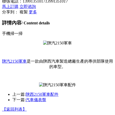
聯係電話：
13991351017
13991351017
馬上訂購
立即谘詢
分享到：
複製
更多
詳情內容
/ Content details
手機掃一掃
陝汽2150軍車
是一款由陝西汽車製造總廠生產的專供部隊使用
的車型。
上一篇:
陝西2150軍車配件
下一篇:
汽車儀表盤
【返回列表】