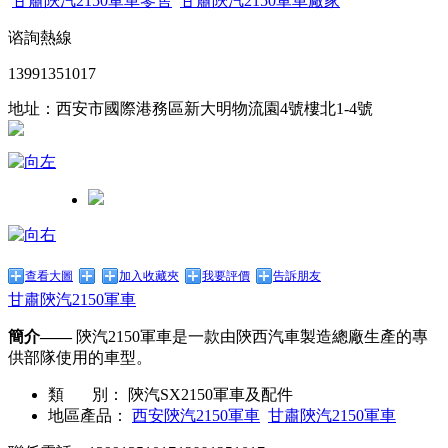
甘肅陝汽2150軍車零售
甘肅陝汽2150軍車廠家
谘詢熱線
13991351017
地址：西安市國際港務區新大明物流園4號樓北1-4號
查看大圖
加入收藏夾
我要評價
告訴朋友
甘肅陝汽2150軍車
簡介——
陝汽2150軍車是一款由陝西汽車製造總廠生產的專
供部隊使用的車型。
類 別：
陝汽SX2150軍車及配件
地區產品：
西安陝汽2150軍車
甘肅陝汽2150軍車