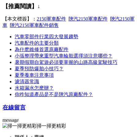
【推薦閱讀】↓
【本文標簽】：
2150軍車配件
陝汽2150軍車配件
陝汽2150軍
車
陝汽2150軍車配件銷售
汽車零部件行業四大發展趨勢
汽車配件的主要分類
為什麽維修首選原廠配件
小張整理帶來重型汽車輪胎選擇須注意哪些？
暑期假期自駕遊必須要掌握的山路高級駕駛技巧
夏季預防爆胎小技巧？
夏季養車注意事項
濾清器常識
水箱漏水怎麽辦？
你咋知道產品是不是陝汽原廠配件？
在線留言
message
掃一掃更精彩