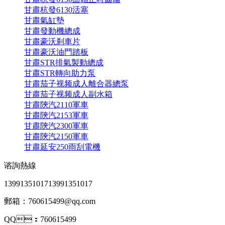
甘肅杭發6130活塞
甘肅氣缸墊
甘肅發動機總成
甘肅豪沃刹車片
甘肅豪沃油門踏板
甘肅STR排氣製動總成
甘肅STR轉向助力泵
甘肅茄子视频成人離合器總泵
甘肅茄子视频成人副水箱
甘肅陝汽2110軍車
甘肅陝汽2153軍車
甘肅陝汽2300軍車
甘肅陝汽2150軍車
甘肅延安250雨刮電機
谘詢熱線
13991351017
13991351017
郵箱：760615499@qq.com
QQ：760615499