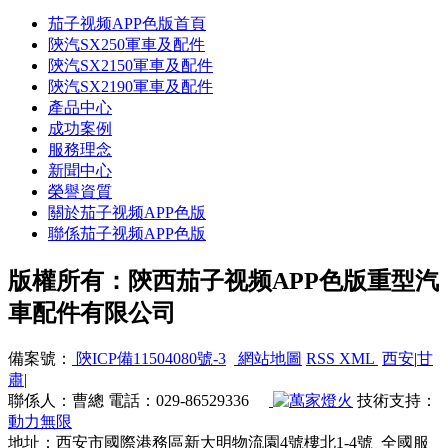
茄子视频APP色版首頁
陝汽SX250軍車及配件
陝汽SX2150軍車及配件
陝汽SX2190軍車及配件
產品中心
成功案例
服務理念
新聞中心
榮譽資質
關於茄子视频APP色版
聯係茄子视频APP色版
版權所有：陝西茄子视频APP色版重型汽
車配件有限公司
備案號：
陝ICP備11504080號-3
網站地圖
RSS
XML
西安
|
甘
肅
|
聯係人：曹總 電話：029-86529336
技術支持：
動力無限
地址：西安市國際港務區新大明物流園4號樓北1-4號 全國服