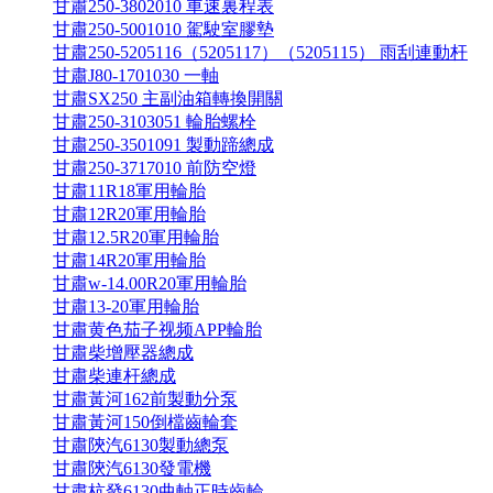
甘肅250-3802010 車速裏程表
甘肅250-5001010 駕駛室膠墊
甘肅250-5205116（5205117）（5205115） 雨刮連動杆
甘肅J80-1701030 一軸
甘肅SX250 主副油箱轉換開關
甘肅250-3103051 輪胎螺栓
甘肅250-3501091 製動蹄總成
甘肅250-3717010 前防空燈
甘肅11R18軍用輪胎
甘肅12R20軍用輪胎
甘肅12.5R20軍用輪胎
甘肅14R20軍用輪胎
甘肅w-14.00R20軍用輪胎
甘肅13-20軍用輪胎
甘肅黄色茄子视频APP輪胎
甘肅柴增壓器總成
甘肅柴連杆總成
甘肅黃河162前製動分泵
甘肅黃河150倒檔齒輪套
甘肅陝汽6130製動總泵
甘肅陝汽6130發電機
甘肅杭發6130曲軸正時齒輪